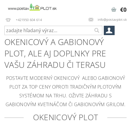
€0
info@postavplot.sk
+421950 604 614
OKENICOVÝ A GABIONOVÝ
PLOT, ALE AJ DOPLNKY PRE
VAŠU ZÁHRADU ČI TERASU
POSTAVTE MODERNÝ OKENICOVÝ ALEBO GABIONOVÝ
PLOT ZA TOP CENY OPROTI TRADIČNÝM PLOTOVÝM
SYSTÉMOM NA TRHU. OŽIVTE ZÁHRADU S
GABIONOVÝM KVETINÁČOM ČI GABIONOVÝM GRILOM.
OKENICOVÝ PLOT